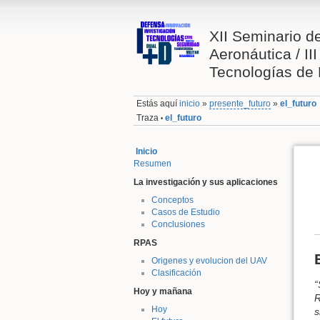
XII Seminario de
Aeronáutica / II
Tecnologías de
Estás aquí
inicio
»
presente_futuro
»
el_futuro
Traza
el_futuro
•
Inicio
Resumen
La investigación y sus aplicaciones
Conceptos
Casos de Estudio
Conclusiones
RPAS
Origenes y evolucion del UAV
Clasificación
“
Hoy y mañana
R
Hoy
s