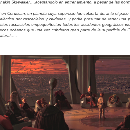
nakin Skywalker….aceptándolo en entrenamiento, a pesar de las norm
 en Coruscan, un planeta cuya superficie fue cubierta durante el paso
aláctica por rascacielos y ciudades, y podía presumir de tener una p
stos rascacielos empequeñecían todos los accidentes geográficos in
ecos océanos que una vez cubrieron gran parte de la superficie de
atural
…..