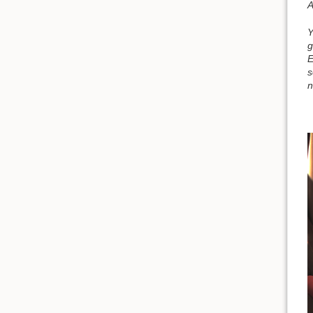
A
Y
g
E
s
n