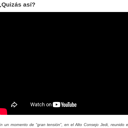
¿Quizás así?
n un momento de “gran tensión”, en el Alto Consejo Jedi, reunido 