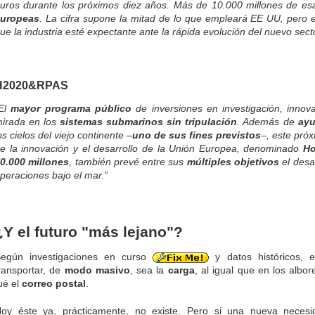
uros durante los próximos diez años. Más de 10.000 millones de e
uropeas
. La cifra supone la mitad de lo que empleará EE UU, pero e
ue la industria esté expectante ante la rápida evolución del nuevo secto
H2020&RPAS
El
mayor programa público
de inversiones en investigación, innov
irada en los
sistemas submarinos sin tripulación
. Además de
ayu
os cielos del viejo continente –
uno de sus fines previstos
–, este pró
e la innovación y el desarrollo de la Unión Europea, denominado
Ho
0.000 millones
, también prevé entre sus
múltiples objetivos
el desa
peraciones bajo el mar.”
¿Y el futuro "más lejano"?
egún investigaciones en curso
y datos históricos, 
ransportar, de
modo masivo
, sea la
carga
, al igual que en los albo
ué el
correo postal
.
oy éste ya, prácticamente, no existe. Pero si una nueva neces