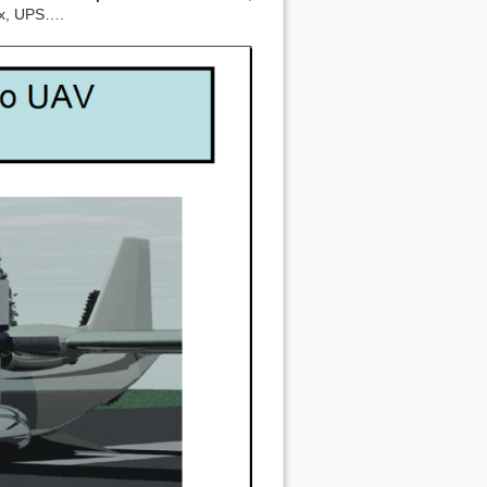
Ex, UPS….
Ver fuente