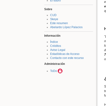
El futuro
e
e
Sobre
q
CUD
Skeye
Este resumen
Abelardo López Palacios
Información
“
m
Índice
l
Créditos
d
Aviso Legal
Estadísticas de Acceso
7
Contacto con este recurso
o
Administración
ToDo
S
t
f
H