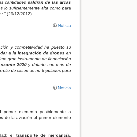
sas cantidades
saldrán de las arcas
s lo suficientemente alta como para
r.”
(26/12/2012)
Noticia
Ir hasta arriba
ación y competitividad ha puesto su
dar a la integración de drones
en
ximo gran instrumento de financiación
rizonte 2020
y dotado con más de
rrollo de sistemas no tripulados para
Noticia
Enlaces a esta página
Revisiones antiguas
el primer elemento posiblemente a
res de la aviación el primer elemento
idad: el
transporte de mercancía
,